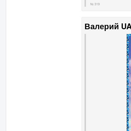
№ 319
Валерий U