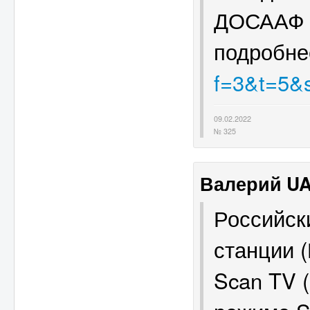
ДОСААФ 
подробн
f=3&t=5&s
09.02.2022
№ 325
Валерий U
Российск
станции 
Scan TV 