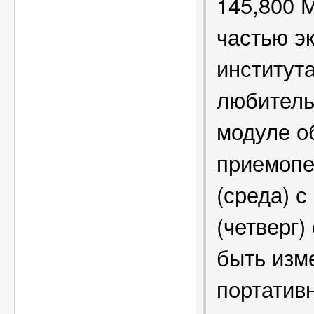
145,800 
частью э
институт
любитель
модуле о
приемопе
(среда) с
(четверг)
быть изм
портатив