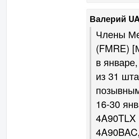
Валерий U
Члены Ме
(FMRE) [
в январе
из 31 шт
позывным
16-30 ян
4A90TLX 
4A90BAC,