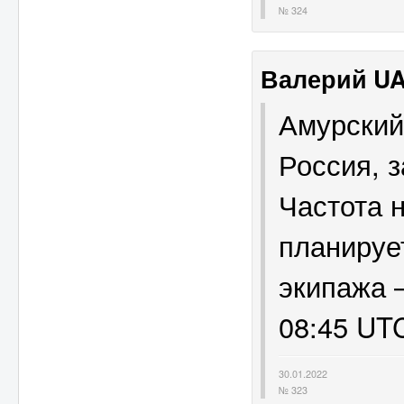
№ 324
Валерий U
Амурский
Россия, 
Частота 
планируе
экипажа 
08:45 UT
30.01.2022
№ 323