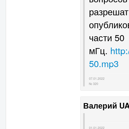
разрешат
опублико
части 50
мГц.
http
50.mp3
07.01.2022
№ 320
Валерий U
01.01.2022