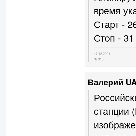
время ука
Старт - 2
Стоп - 31
17.12.2021
№ 316
Валерий U
Российск
станции 
изображе