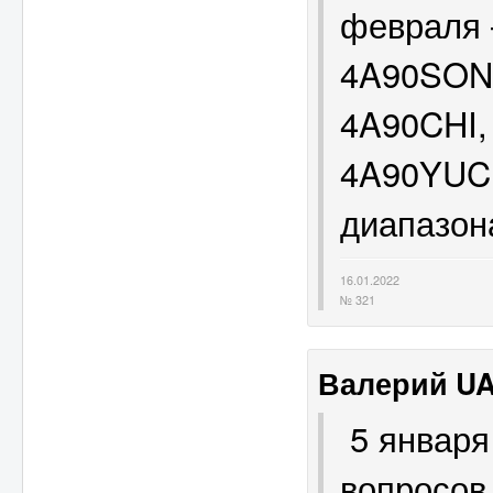
февраля 
4A90SON,
4A90CHI,
4A90YUC.
диапазон
16.01.2022
№ 321
Валерий U
5 января
вопросов