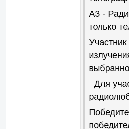
А3 - Рад
только т
Участник
излучения
выбранно
Для учас
радиолюб
Победите
победите