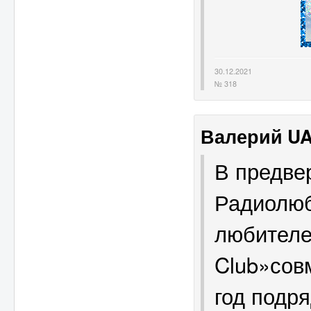
30.12.2021
№ 318
Валерий U
В предве
Радиолюб
любителе
Club»сов
год подр