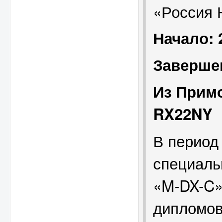
«Россия 
Начало: 
Завершен
Из Прим
RX22
NY
В период
специаль
«M-DX-C»
дипломов