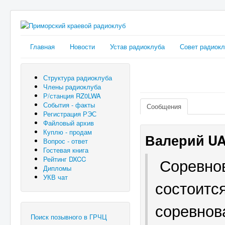
Главная
Новости
Устав радиоклуба
Совет радиок
Структура радиоклуба
Члены радиоклуба
Р/станция RZ0LWA
События - факты
Сообщения
Регистрация РЭС
Файловый архив
Куплю - продам
Валерий U
Вопрос - ответ
Гостевая книга
Соревнов
Рейтинг DXCC
Дипломы
УКВ чат
состоится
соревнов
Поиск позывного в ГРЧЦ