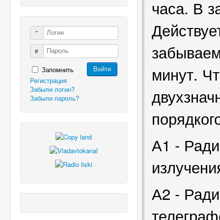
часа. В 
Действуе
Логин
забываем 
Пароль
минут. Ч
Запомнить
Войти
Регистрация
Забыли логин?
двухзнач
Забыли пароль?
порядкого
А1 - Рад
излучени
А2 - Рад
телеграф