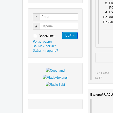
На
Р
Р
На ко
Логин
Примо
Пароль
Запомнить
Войти
Регистрация
Забыли логин?
Забыли пароль?
12.11.2016
№ 87
Валерий UA0L