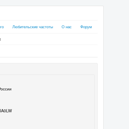
го
Любительские частоты
О нас
Форум
я
России
A0LW