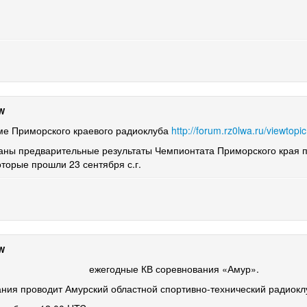
W
 Приморского краевого радиоклуба
http://forum.rz0lwa.ru/viewtop
аны предварительные результаты Чемпионтата Приморского края 
оторые прошли 23 сентября с.г.
W
дные КВ соревнования «Амур».
ния проводит Амурский областной спортивно-технический радиок