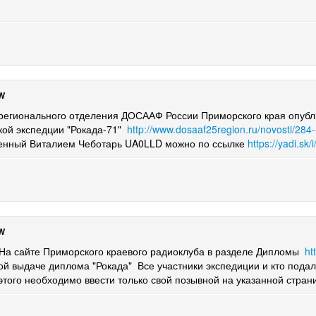
W
регионального отделения ДОСААФ России Приморского края опуб
кой экспедции "Рокада-71"
http://www.dosaaf25region.ru/novosti/284-
енный Виталием Чеботарь UA0LLD можно по ссылке
https://yadi.s
W
 Приморского краевого радиоклуба в разделе Дипломы
ht
ой выдаче диплома "Рокада" Все участники экспедиции и кто подал
 этого необходимо ввести только свой позывной на указанной стра