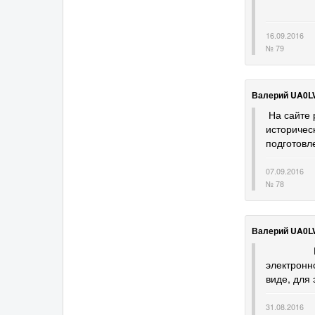
16.09.2016
№ 79
Валерий UA0L
На сайте 
историчес
подготовл
07.09.2016
№ 78
Валерий UA0L
На сайте
электронн
виде, для
31.08.2016