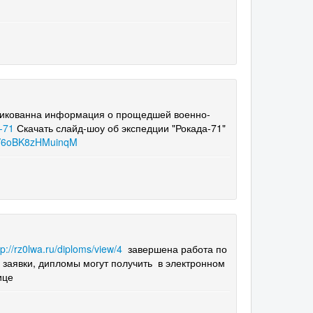
ликованна информация о прощедшей военно-
-71
Скачать слайд-шоу об экспедции "Рокада-71"
k/i/6oBK8zHMuinqM
tp://rz0lwa.ru/diploms/view/4
завершена работа по
 заявки, дипломы могут получить в электронном
нице