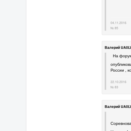
04.11.2016
№ 85
Валерий UA0L
На форуме
опубликов
России , к
22.10.2016
№ 83
Валерий UA0L
ежего
Соревнова