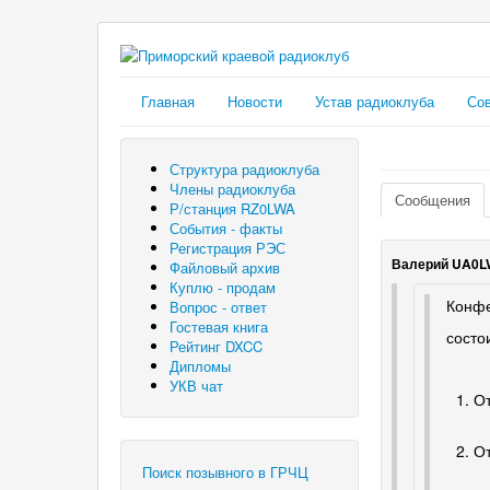
Главная
Новости
Устав радиоклуба
Сов
Структура радиоклуба
Члены радиоклуба
Сообщения
Р/станция RZ0LWA
События - факты
Регистрация РЭС
Валерий UA0L
Файловый архив
Куплю - продам
Конфе
Вопрос - ответ
Гостевая книга
состо
Рейтинг DXCC
Дипломы
На 
УКВ чат
От
док
От
до
Поиск позывного в ГРЧЦ