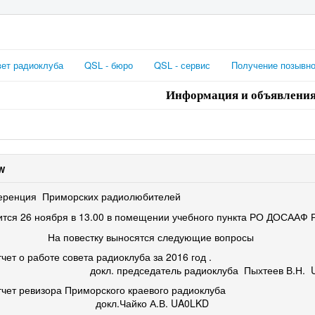
ет радиоклуба
QSL - бюро
QSL - сервис
Получение позывно
Информация и объявлени
W
ренция Приморских радиолюбителей
ится 26 ноября в 13.00 в помещении учебного пункта РО ДОСААФ 
повестку выносятся следующие вопросы
чет о работе совета радиоклуба за 2016 год .
л. председатель радиоклуба Пыхтеев В.Н. U
чет ревизора Приморского краевого радиоклуба
кл.Чайко А.В. UA0LKD