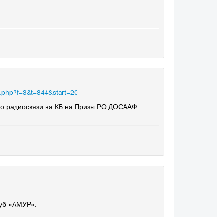
ic.php?f=3&t=844&start=20
по радиосвязи на КВ на Призы РО ДОСААФ
луб «АМУР».