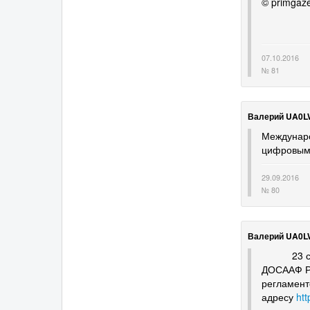
© primgaze
07.10.2016
№ 81
Валерий UA0L
Междунаро
цифровым 
29.09.2016
№ 80
Валерий UA0L
23 сентяб
ДОСААФ Ро
регламент
адресу
htt