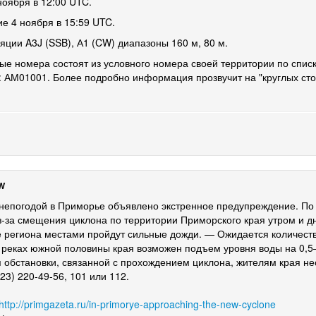
ноября в 12:00 UTC.
е 4 ноября в 15:59 UTC.
яции A3J (SSB), А1 (CW) диапазоны 160 м, 80 м.
ые номера состоят из условного номера своей территории по спис
 АМ01001. Более подробно информация прозвучит на "круглых ст
W
 непогодой в Приморье объявлено экстренное предупреждение. П
з-за смещения циклона по территории Приморского края утром и д
 региона местами пройдут сильные дожди. — Ожидается количеств
 реках южной половины края возможен подъем уровня воды на 0,5–
 обстановки, связанной с прохождением циклона, жителям края не
423) 220-49-56, 101 или 112.
http://primgazeta.ru/in-primorye-approaching-the-new-cyclone