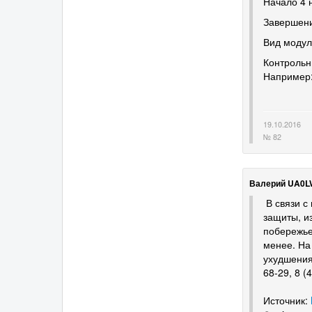
Начало 4 
Завершени
Вид модул
Контрольн
Например:
19.10.2016
№ 82
Валерий UA0L
В связи с
защиты, и
побережье
менее. На
ухудшения
68-29, 8 (
Источник: