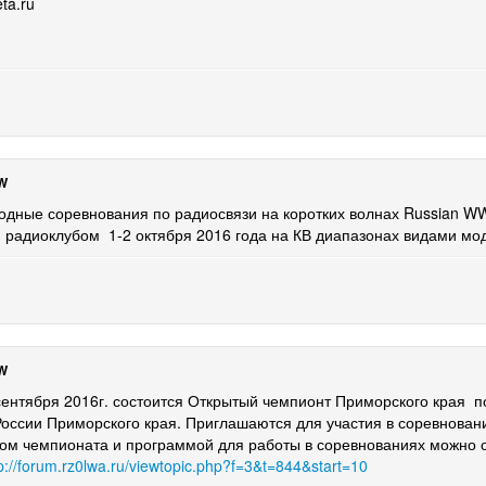
ta.ru
W
дные соревнования по радиосвязи на коротких волнах Russian WW 
радиоклубом 1-2 октября 2016 года на КВ диапазонах видами мо
W
ря 2016г. состоится Открытый чемпионт Приморского края по 
ссии Приморского края. Приглашаются для участия в соревновани
ом чемпионата и программой для работы в соревнованиях можно 
p://forum.rz0lwa.ru/viewtopic.php?f=3&t=844&start=10